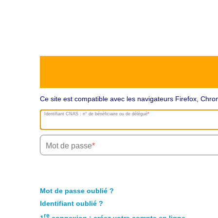
Ce site est compatible avec les navigateurs Firefox, Ch
Identifiant CNAS : n° de bénéficiaire ou de délégué
Mot de passe
Mot de passe oublié ?
Identifiant oublié ?
re
1
connexion : créez votre compte en ligne