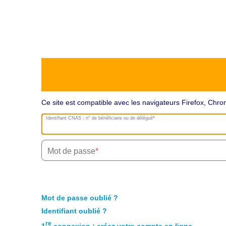
Ce site est compatible avec les navigateurs Firefox, Ch
Identifiant CNAS : n° de bénéficiaire ou de délégué
Mot de passe
Mot de passe oublié ?
Identifiant oublié ?
re
1
connexion : créez votre compte en ligne