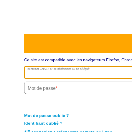
Ce site est compatible avec les navigateurs Firefox, Ch
Identifiant CNAS : n° de bénéficiaire ou de délégué
Mot de passe
Mot de passe oublié ?
Identifiant oublié ?
re
1
connexion : créez votre compte en ligne