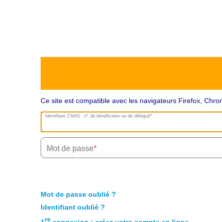
Ce site est compatible avec les navigateurs Firefox, Ch
Identifiant CNAS : n° de bénéficiaire ou de délégué
Mot de passe
Mot de passe oublié ?
Identifiant oublié ?
re
1
connexion : créez votre compte en ligne