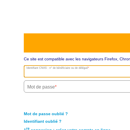
Ce site est compatible avec les navigateurs Firefox, Ch
Identifiant CNAS : n° de bénéficiaire ou de délégué
Mot de passe
Mot de passe oublié ?
Identifiant oublié ?
re
1
connexion : créez votre compte en ligne