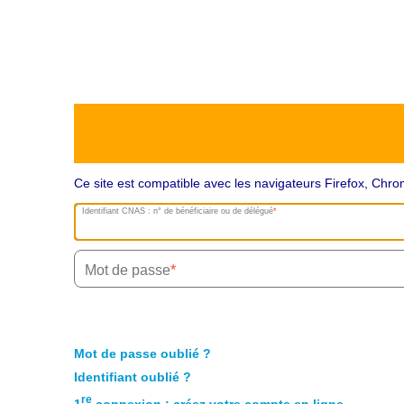
Ce site est compatible avec les navigateurs Firefox, Ch
Identifiant CNAS : n° de bénéficiaire ou de délégué
Mot de passe
Mot de passe oublié ?
Identifiant oublié ?
re
1
connexion : créez votre compte en ligne