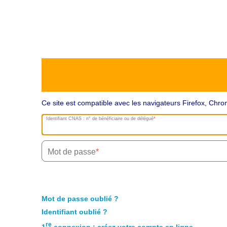
Ce site est compatible avec les navigateurs Firefox, Ch
Identifiant CNAS : n° de bénéficiaire ou de délégué
Mot de passe
Mot de passe oublié ?
Identifiant oublié ?
re
1
connexion : créez votre compte en ligne