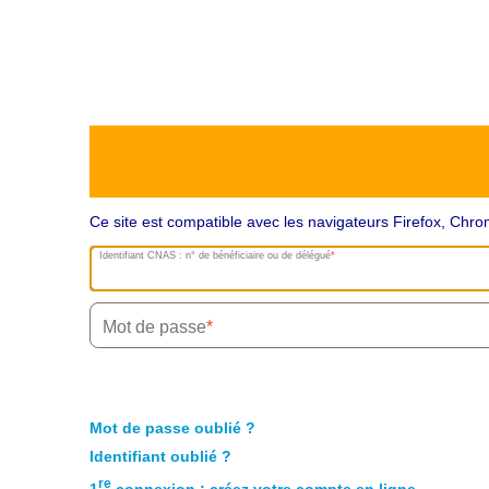
Ce site est compatible avec les navigateurs Firefox, Ch
Identifiant CNAS : n° de bénéficiaire ou de délégué
Mot de passe
Mot de passe oublié ?
Identifiant oublié ?
re
1
connexion : créez votre compte en ligne