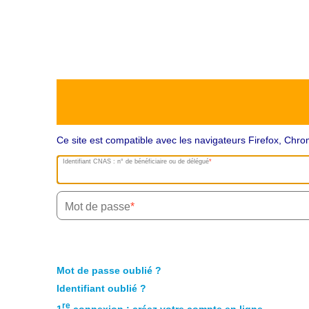
Ce site est compatible avec les navigateurs Firefox, Ch
Identifiant CNAS : n° de bénéficiaire ou de délégué
Mot de passe
Mot de passe oublié ?
Identifiant oublié ?
re
1
connexion : créez votre compte en ligne