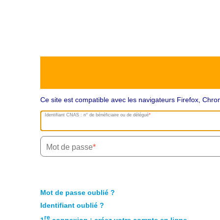
Ce site est compatible avec les navigateurs Firefox, Ch
Identifiant CNAS : n° de bénéficiaire ou de délégué
Mot de passe
Mot de passe oublié ?
Identifiant oublié ?
re
1
connexion : créez votre compte en ligne