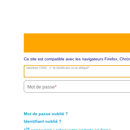
Ce site est compatible avec les navigateurs Firefox, Ch
Identifiant CNAS : n° de bénéficiaire ou de délégué
Mot de passe
Mot de passe oublié ?
Identifiant oublié ?
re
1
connexion : créez votre compte en ligne