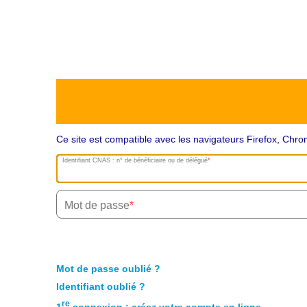
Ce site est compatible avec les navigateurs Firefox, Ch
Identifiant CNAS : n° de bénéficiaire ou de délégué
Mot de passe
Mot de passe oublié ?
Identifiant oublié ?
re
1
connexion : créez votre compte en ligne