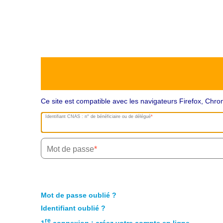
Ce site est compatible avec les navigateurs Firefox, Ch
Identifiant CNAS : n° de bénéficiaire ou de délégué
Mot de passe
Mot de passe oublié ?
Identifiant oublié ?
re
1
connexion : créez votre compte en ligne