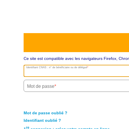
Ce site est compatible avec les navigateurs Firefox, Ch
Identifiant CNAS : n° de bénéficiaire ou de délégué
Mot de passe
Mot de passe oublié ?
Identifiant oublié ?
re
1
connexion : créez votre compte en ligne