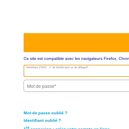
Ce site est compatible avec les navigateurs Firefox, Ch
Identifiant CNAS : n° de bénéficiaire ou de délégué
Mot de passe
Mot de passe oublié ?
Identifiant oublié ?
re
1
connexion : créez votre compte en ligne